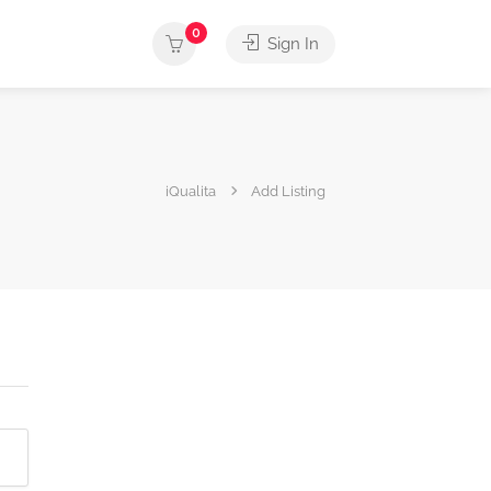
0
Sign In
iQualita
Add Listing