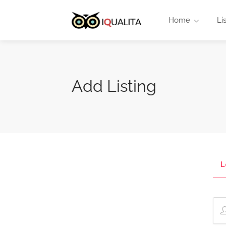
Home
Li
Add Listing
L