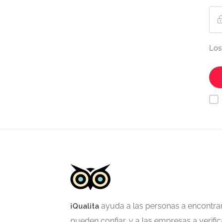
Los
ayuda a las personas a encontra
iQualita
pueden confiar, y a las empresas a verific