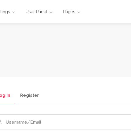
stings
User Panel
Pages
og In
Register